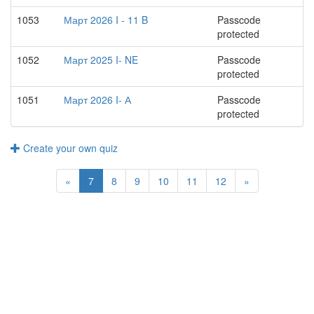
1053
Март 2026 I - 11 B
Passcode
protected
1052
Март 2025 I- NE
Passcode
protected
1051
Март 2026 I- А
Passcode
protected
Create your own quiz
(current)
«
7
8
9
10
11
12
»